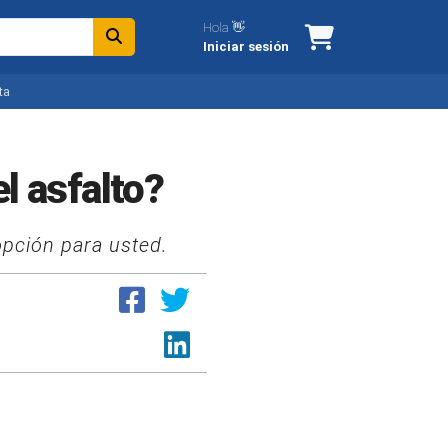
Hola 👋
Iniciar sesión
ta
l asfalto?
opción para usted.