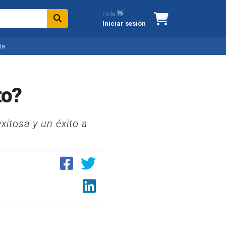
Hola 👋
Iniciar sesión
ta
to?
itosa y un éxito a