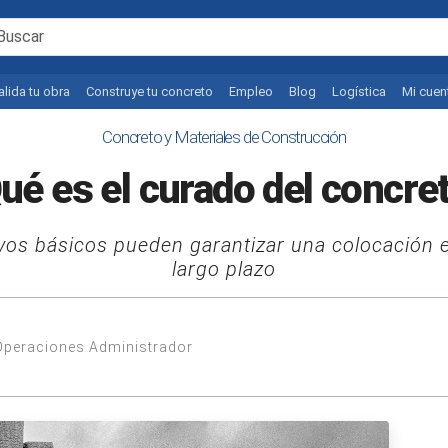
alida tu obra
Construye tu concreto
Empleo
Blog
Logística
Mi cuen
Concreto y Materiales de Construcción
ué es el curado del concre
vos básicos pueden garantizar una colocación ex
largo plazo
Operaciones Administrador