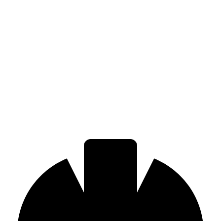
Bolsa de trabajo
Concreto y servicios en el corazón de la
CDMX
Expertos en el diseño, dosificación, logística y venta de concreto.
Experiencia digital. Cotizaciones instantáneas. Ofertas y descuentos
especiales.